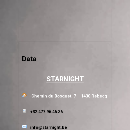
Data
STARNIGHT
Chemin du Bosquet, 7 – 1430 Rebecq
+32.477.96.46.36
info@starnight.be