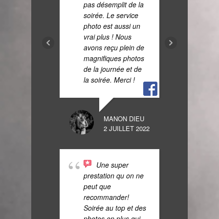
pas désemplit de la
NIAVLYS ELI
soirée. Le service
14 OCTOBRE 
photo est aussi un
vrai plus ! Nous
avons reçu plein de
Me
magnifiques photos
Starni
de la journée et de
cherc
la soirée. Merci !
pour n
On ne 
rêver 
MANON DIEU
profess
2 JUILLET 2022
s'adap
les de
flexibl
Une super
l'écou
prestation qu on ne
bonhe
peut que
collab
recommander!
Un DJ
Soirée au top et des
nous
photos en plus qui
reco