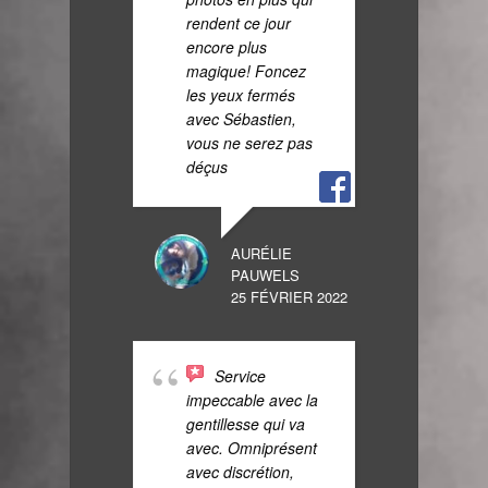
rendent ce jour
viveme
encore plus
magique! Foncez
les yeux fermés
EMILY CAUTA
avec Sébastien,
18 JUILLET 20
vous ne serez pas
déçus
Dé
8 ans 
AURÉLIE
été co
PAUWELS
nos fi
25 FÉVRIER 2022
week-e
encore
Merci 
Service
pour t
impeccable avec la
gentill
gentillesse qui va
réactiv
avec. Omniprésent
pour l
avec discrétion,