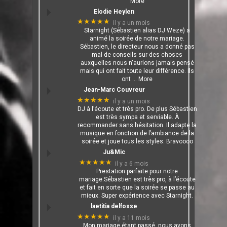
More
Elodie Heylen
★★★★★
il y a un mois
Starnight (Sébastien alias DJ Weze) a
animé la soirée de notre mariage.
Sébastien, le directeur nous a donné pas
mal de conseils sur des choses
auxquelles nous n'aurions jamais pensé
mais qui ont fait toute leur différence. Ils
ont
… More
Jean-Marc Couvreur
★★★★★
il y a un mois
DJ à l’écoute et très pro. De plus Sébastien
est très sympa et serviable. À
recommander sans hésitation. Il adapte la
musique en fonction de l’ambiance de la
soirée et joue tous les styles. Bravoooo
Ju&Mic
★★★★★
il y a 6 mois
Prestation parfaite pour notre
mariage.Sébastien est très pro, à l’écoute
et fait en sorte que la soirée se passe au
mieux. Super expérience avec Starnight.
laetitia delfosse
★★★★★
il y a 11 mois
Mon mariage étant passé, nous avons