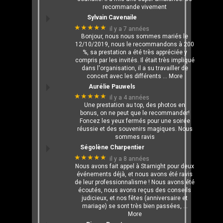
recommande vivement
Sylvain Cavenaile
★★★★★
il y a 7 années
Bonjour, nous nous sommes mariés le
12/10/2019, nous le recommandons à 200
%, sa prestation a été très appréciée y
compris par les invités. Il était très impliqué
dans l'organisation, il a su travailler de
concert avec les différents
… More
Aurélie Pauwels
★★★★★
il y a 4 années
Une prestation au top, des photos en
bonus, on ne peut que le recommander!
Foncez les yeux fermés pour une soirée
réussie et des souvenirs magiques. Nous
sommes ravis
Ségolène Charpentier
★★★★★
il y a 8 années
Nous avons fait appel à Starnight pour deux
événements déjà, et nous avons été ravis
de leur professionnalisme ! Nous avons été
écoutés, nous avons reçus des conseils
judicieux, et nos fêtes (anniversaire et
mariage) se sont très bien passées,
…
More