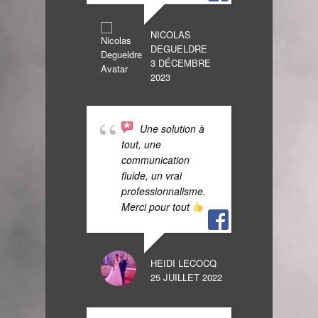
FRANÇOIS F
7 SEPTEMBRE
NICOLAS
DEGUELDRE
3 DÉCEMBRE
Un
2023
à Carl
pour l
notre 
Une solution à
d’anni
tout, une
ambia
communication
et mé
fluide, un vrai
MERC
professionnalisme.
Merci pour tout
HER NESTO
8 JANVIER 20
HEIDI LECOCQ
25 JUILLET 2022
Bo
nous 