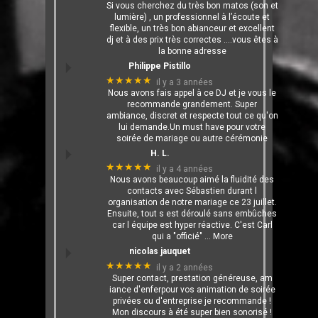
Si vous cherchez du très bon matos (son et
lumière) , un professionnel à l’écoute et
flexible, un très bon abianceur et excellent
dj et à des prix très correctes ….vous êtes à
la bonne adresse
Philippe Pistillo
★★★★★
il y a 3 années
Nous avons fais appel à ce DJ et je vous le
recommande grandement. Super
ambiance, discret et respecte tout ce qu'on
lui demande.Un must have pour votre
soirée de mariage ou autre cérémonie
H. L.
★★★★★
il y a 4 années
Nous avons beaucoup aimé la fluidité des
contacts avec Sébastien durant l
organisation de notre mariage ce 23 juillet.
Ensuite, tout s est déroulé sans embûches
car l équipe est hyper réactive. C'est Carl
qui a "officié"
… More
nicolas jauquet
★★★★★
il y a 2 années
Super contact, prestation généreuse, am
iance d'enferpour vos animation de soirée
privées ou d'entreprise je recommande !
Mon discours à été super bien sonorisé !