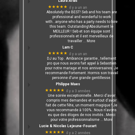
Laura Arias
★★★★★
il y a un an
Absolutely the BEST! Seb and his team are
professional and wonderful to work
with...anyone who has a party needs to hire
this team. Outstanding!Absolument le
MEILLEUR ! Seb et son équipe sont
professionnels et il est merveilleux de
travailler
… More
Lam C
★★★★★
il y a un an
DJ au Top . Ambiance garantie , tellement
pro que nous avons fait appel à Sebastien
pour notre mariage et nos anniversaires. Je
recommande Fortement. Hormis son travail
personne d'une grande gentillesse.
Philippe Maes
★★★★★
il y a 3 années
Une soirée exceptionnelle...Merci d'avoir
compris mes demandes et surtout d'avoir
fait de cette fête, un moment magique ! Je
vous recommande à 100%...Nous n'avons
eu que des éloges de nos invités...Merci
pour votre professionnalisme
… More
Lucie & Nicolas Lejeune-Foucart
★★★★★
il y a 2 années