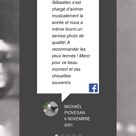
Sébastien s'est
chargé d'animer
JOY CE
musicalement la
29 SEPTEMBR
soirée et nous a
même fourni un
service photo de
qualité! A
recommander les
yeux fermés ! Merci
pour ce beau
moment et ces
chouettes
souvenirs.
MICHAËL
PIOVESAN
8 NOVEMBRE
2021