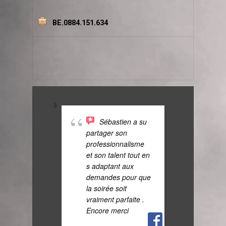
BE.0884.151.634
Sébastien a su
Ef
partager son
servia
professionnalisme
à la fo
et son talent tout en
de qua
s adaptant aux
avons
demandes pour que
appréc
la soirée soit
de la 
vraiment parfaite .
Encore merci