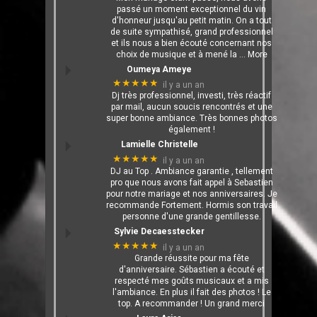
passé un moment exceptionnel du vin
d'honneur jusqu'au petit matin. On a tout
de suite sympathisé, grand professionnel
et ils nous a bien écouté concernant nos
choix de musique et à mené la
… More
Oumeya Ameye
★★★★★
il y a un an
Dj très professionnel, investi, très réactif
par mail, aucun soucis rencontrés et une
super bonne ambiance. Très bonnes photos
également !
Lamielle Christelle
★★★★★
il y a un an
DJ au Top . Ambiance garantie , tellement
pro que nous avons fait appel à Sebastien
pour notre mariage et nos anniversaires. Je
recommande Fortement. Hormis son travail
personne d'une grande gentillesse.
Sylvie Decaesstecker
★★★★★
il y a un an
Grande réussite pour ma fête
d'anniversaire. Sébastien a écouté et
respecté mes goûts musicaux et a mis
l'ambiance. En plus il fait des photos ! Le
top. A recommander ! Un grand merci