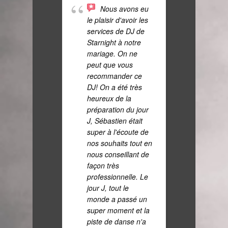
Nous avons eu
mariés
le plaisir d'avoir les
12/10/
services de DJ de
recom
Starnight à notre
200 %
mariage. On ne
presta
peut que vous
appréc
recommander ce
par les
DJ! On a été très
était 
heureux de la
dans l
préparation du jour
il a su
J, Sébastien était
concer
super à l'écoute de
différe
nos souhaits tout en
interv
nous conseillant de
l'écout
façon très
profes
professionnelle. Le
flexibl
jour J, tout le
était p
monde a passé un
encor
super moment et la
piste de danse n'a