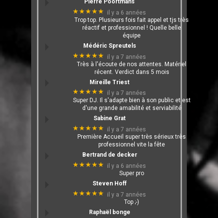
Pierre Poortmans
★★★★★
il y a 6 années
Trop top. Plusieurs fois fait appel et tjs très
réactif et professionnel ! Quelle belle
équipe
Médéric Spreutels
★★★★★
il y a 7 années
Très à l'écoute de nos attentes. Matériel
récent. Verdict dans 5 mois
Mireille Triest
★★★★★
il y a 7 années
Super DJ. Il s'adapte bien à son public et est
d'une grande amabilité et serviabilité
Sabine Grat
★★★★★
il y a 7 années
Première Accueil super très sérieux très
professionnel vite la fête
Bertrand de decker
★★★★★
il y a 6 années
Super pro
Steven Hoff
★★★★★
il y a 7 années
Top ;-)
Raphaël bonge