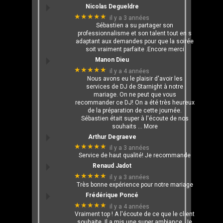
Nicolas Degueldre
★★★★★
il y a 3 années
Sébastien a su partager son
professionnalisme et son talent tout en s
adaptant aux demandes pour que la soirée
soit vraiment parfaite .Encore merci
Manon Dieu
★★★★★
il y a 4 années
Nous avons eu le plaisir d'avoir les
services de DJ de Starnight à notre
mariage. On ne peut que vous
recommander ce DJ! On a été très heureux
de la préparation de cette journée.
Sébastien était super à l'écoute de nos
souhaits
… More
Arthur Degraeve
★★★★★
il y a 3 années
Service de haut qualité! Je recommande
Renaud Jadot
★★★★★
il y a 3 années
Très bonne expérience pour notre mariage
Frédérique Poncé
★★★★★
il y a 4 années
Vraiment top ! A l'écoute de ce que le client
souhaite. Il a mis une super ambiance. Je