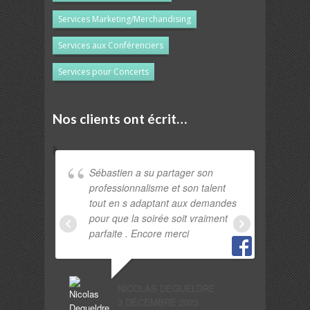
Services Marketing/Merchandising
Services aux Conférenciers
Services pour Concerts
Nos clients ont écrit…
Sébastien a su partager son
Une
professionnalisme et son talent
com
tout en s adaptant aux demandes
pro
pour que la soirée soit vraiment
tou
parfaite . Encore merci
HEIDI LEC
25 JUILLET
NICOLAS DEGUELDRE
3 DÉCEMBRE 2023