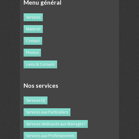
Menu général
Services
Matériel
Contact
Photos
Liens & Conseils
Nos services
Services DJ
Services aux Particuliers
Services dédicacés aux Mariages !
Services aux Professionnels