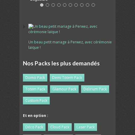
Un beau petit mariage à Perwez, avec cérémonie
laïque !
Nos Packs les plus demandés
Domo Pack
Demi Totem Pack
Totem Pack
Glamour Pack
Delirium Pack
Custom Pack
Et en option :
Déco Pack
Cloud Pack
Laser Pack