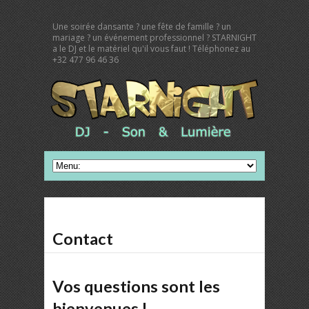
Une soirée dansante ? une fête de famille ? un
mariage ? un événement professionnel ? STARNIGHT
a le DJ et le matériel qu'il vous faut ! Téléphonez au
+32 477 96 46 36
Contact
Vos questions sont les
bienvenues !