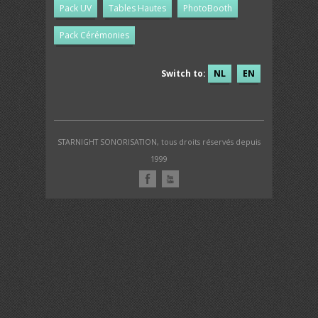
Pack UV
Tables Hautes
PhotoBooth
Pack Cérémonies
Switch to:
NL
EN
STARNIGHT SONORISATION, tous droits réservés depuis
1999