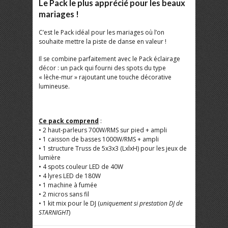
Le Pack le plus apprécié pour les beaux
mariages !
C’est le Pack idéal pour les mariages où l’on
souhaite mettre la piste de danse en valeur !
Il se combine parfaitement avec le Pack éclairage
décor : un pack qui fourni des spots du type
« lèche-mur » rajoutant une touche décorative
lumineuse.
Ce pack comprend
:
• 2 haut-parleurs 700W/RMS sur pied + ampli
• 1 caisson de basses 1000W/RMS + ampli
• 1 structure Truss de 5x3x3 (LxlxH) pour les jeux de
lumière
• 4 spots couleur LED de 40W
• 4 lyres LED de 180W
• 1 machine à fumée
• 2 micros sans fil
• 1 kit mix pour le DJ (
uniquement si prestation DJ de
STARNIGHT
)