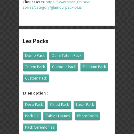
Cliquez ici =>
https://www.starnight.be/dj-
soiree/category/glamourpack-plus
Les Packs
Domo Pack
Demi Totem Pack
Totem Pack
Glamour Pack
Delirium Pack
Custom Pack
Et en option :
Déco Pack
Cloud Pack
Laser Pack
Pack UV
Tables Hautes
PhotoBooth
Pack Cérémonies