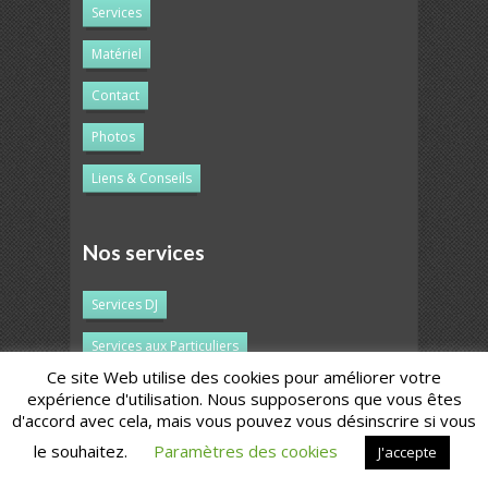
Services
Matériel
Contact
Photos
Liens & Conseils
Nos services
Services DJ
Services aux Particuliers
Ce site Web utilise des cookies pour améliorer votre
Services dédicacés aux Mariages !
expérience d'utilisation. Nous supposerons que vous êtes
d'accord avec cela, mais vous pouvez vous désinscrire si vous
Services aux Professionnels
le souhaitez.
Paramètres des cookies
J'accepte
Services Marketing/Merchandising