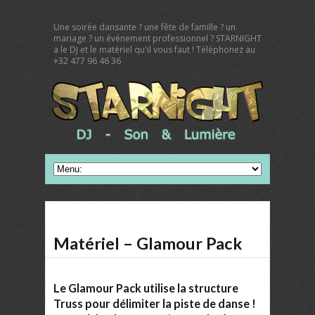
Une soirée dansante ? une fête de famille ? un
mariage ? un événement professionnel ? STARNIGHT
a le DJ et le matériel qu'il vous faut ! Téléphonez au
+32 477 96 46 36
Matériel – Glamour Pack
Le
Glamour Pack
utilise la structure
Truss pour délimiter la piste de danse !