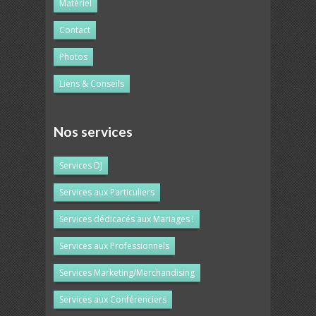
Matériel
Contact
Photos
Liens & Conseils
Nos services
Services DJ
Services aux Particuliers
Services dédicacés aux Mariages !
Services aux Professionnels
Services Marketing/Merchandising
Services aux Conférenciers