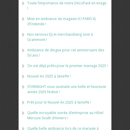
Toute l’importance de notre DécoPack en image
!
Mise en ambiance du magasin ICI PARIS XL
d’Ostende !
Nos services DJ et merchandising sont à
Grammont !
Ambiance de dingue pour cet anniversaire des
50 ans !
On est déjà prêts pour le premier mariage 2025 !
Nouvel An 2025 à Seneffe !
STARNIGHT vous souhaite une belle et heureuse
année 2025 festive !
Prêt pour le Nouvel An 2025 à Seneffe !
Quelle incroyable soirée d’entreprise au Hôtel
Mercure South d’Anvers !
Quelle belle ambiance lors de ce mariage à