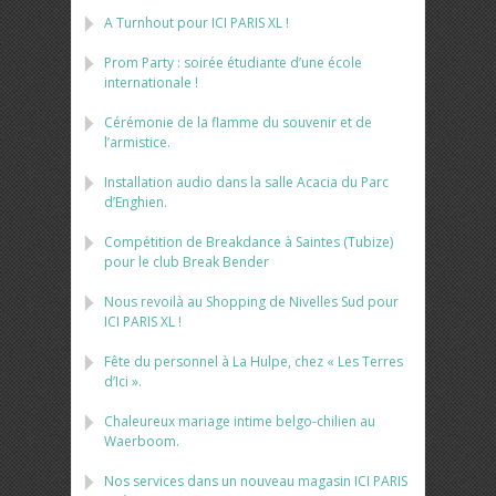
A Turnhout pour ICI PARIS XL !
Prom Party : soirée étudiante d’une école
internationale !
Cérémonie de la flamme du souvenir et de
l’armistice.
Installation audio dans la salle Acacia du Parc
d’Enghien.
Compétition de Breakdance à Saintes (Tubize)
pour le club Break Bender
Nous revoilà au Shopping de Nivelles Sud pour
ICI PARIS XL !
Fête du personnel à La Hulpe, chez « Les Terres
d’Ici ».
Chaleureux mariage intime belgo-chilien au
Waerboom.
Nos services dans un nouveau magasin ICI PARIS