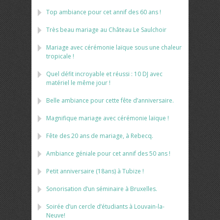
Top ambiance pour cet annif des 60 ans !
Très beau mariage au Château Le Saulchoir
Mariage avec cérémonie laïque sous une chaleur
tropicale !
Quel défit incroyable et réussi : 10 DJ avec
matériel le même jour !
Belle ambiance pour cette fête d’anniversaire.
Magnifique mariage avec cérémonie laïque !
Fête des 20 ans de mariage, à Rebecq.
Ambiance géniale pour cet annif des 50 ans !
Petit anniversaire (18ans) à Tubize !
Sonorisation d’un séminaire à Bruxelles.
Soirée d’un cercle d’étudiants à Louvain-la-
Neuve!