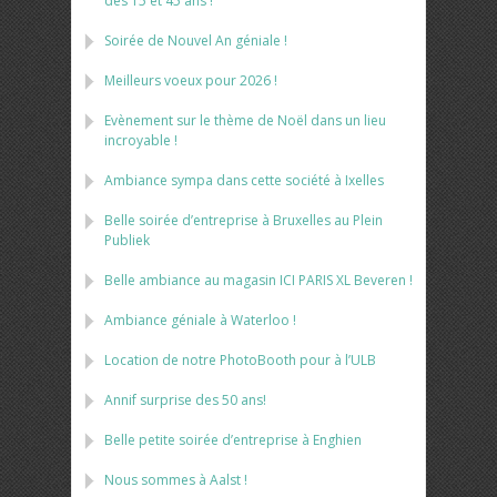
des 15 et 45 ans !
Soirée de Nouvel An géniale !
Meilleurs voeux pour 2026 !
Evènement sur le thème de Noël dans un lieu
incroyable !
Ambiance sympa dans cette société à Ixelles
Belle soirée d’entreprise à Bruxelles au Plein
Publiek
Belle ambiance au magasin ICI PARIS XL Beveren !
Ambiance géniale à Waterloo !
Location de notre PhotoBooth pour à l’ULB
Annif surprise des 50 ans!
Belle petite soirée d’entreprise à Enghien
Nous sommes à Aalst !