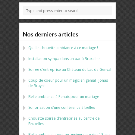
Nos derniers articles
Quelle chouette ambiance à ce mariage !
Installation sympa dans un bar à Bruxelles
Soirée d’entreprise au Château du Lac de Genval
Coup de coeur pour un magicien génial : Jonas
de Bruyn !
Belle ambiance à Renaix pour un mariage
Sonorisation d’une conférence à Ixelles
Chouette soirée d’entreprise au centre de
Bruxelles
Belle ambiance pour un anniversaire des 18 ans