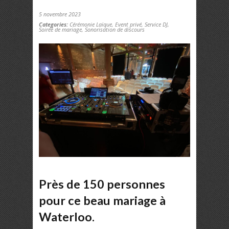
5 novembre 2023
Categories:
Cérémonie Laïque
,
Event privé
,
Service DJ
,
Soirée de mariage
,
Sonorisation de discours
Près de 150 personnes
pour ce beau mariage à
Waterloo.