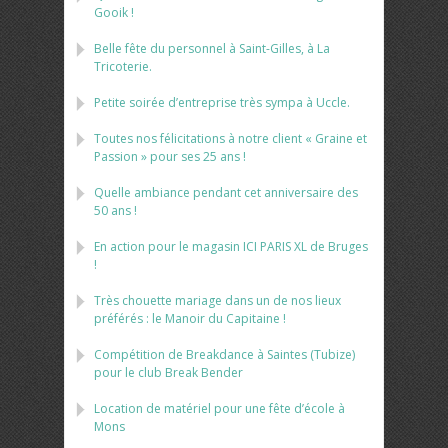
Gooik !
Belle fête du personnel à Saint-Gilles, à La
Tricoterie.
Petite soirée d’entreprise très sympa à Uccle.
Toutes nos félicitations à notre client « Graine et
Passion » pour ses 25 ans !
Quelle ambiance pendant cet anniversaire des
50 ans !
En action pour le magasin ICI PARIS XL de Bruges
!
Très chouette mariage dans un de nos lieux
préférés : le Manoir du Capitaine !
Compétition de Breakdance à Saintes (Tubize)
pour le club Break Bender
Location de matériel pour une fête d’école à
Mons