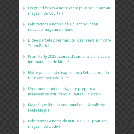
Un grand bravo à notre client pour son nouveau
magasin de Courtai !
Félicitations à notre fidèle client pour son
nouveau magasin de Gand!
L’idée parfaite pour rajouter des lasers sur notre
TotemPack !
Prom Party 2025 : soirée d’étudiants d’une école
internationale de Mons !
Notre petit stand d’exposition à Rebecq pour la
foire commerciale 2025 !
Un chouette petit mariage se prépare à
Kraainem ce soir, dans le Château Jourdain.
Magnifique fête du personnel dans la salle de
l’Aula Magna.
Félicitations à notre client ICI PARIS XL pour son
magasin de Uccle !