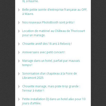
XL à Kuurne.
Belle petite soirée d’entreprise française au OFF,
à Wavre.
Nos nouveaux PhotoBooth sont prêts !
Location de matériel au Château de Thoricourt
pour un mariage.
Chouette annif des 18 ans à Rebecq !
Anniversaire avec petit concert !
Mariage dans un hotel, parfait par mauvais
temps !
Sonorisation d’un chapiteau à la Foire de
Libramont 2025
Chouette mariage, mais piste trop grande :
l’erreur à éviter !
Petite installation DJ dans un hotel a&o pour 10
jours d’affilée.