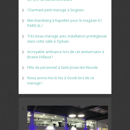
Charmant petit mariage à Soignies
Merchandising à Kapellen pour le magasin ICI
PARIS XL !
Très beau mariage avec installation prestigieuse
dans cette salle à Ophain.
Incroyable ambiance lors de cet anniversaire à
Braine-l’Alleud !
Fête du personnel à Saint-Josse-ten-Noode
Nous avons mis le feu à Gooik lors de ce
mariage !