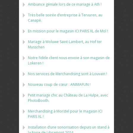
Ambiance géniale lors de ce mariage à Ath !
Très belle soirée d’entreprise à Tervuren, au
Canapé.
En mission pour le magasin ICI PARIS XL de Mol !
Mariage à Woluwe Saint-Lambert, au Hof ter
Musschen
Notre fidèle client nous envoie à son magasin de
Lokeren !
Nos services de Merchandising sont à Louvain !
Nouveau coup de cœur : ANIMAFUN !
Petit mariage chic au Château de La Hulpe, avec
PhotoBooth.
Merchandising à Morstel pour le magasin ICI
PARIS XL !
Installation d’une sonorisation depuis un stand à
la Foire de Libramont 2024