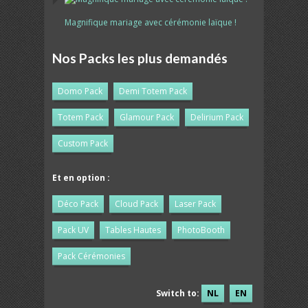
Magnifique mariage avec cérémonie laïque !
Nos Packs les plus demandés
Domo Pack
Demi Totem Pack
Totem Pack
Glamour Pack
Delirium Pack
Custom Pack
Et en option :
Déco Pack
Cloud Pack
Laser Pack
Pack UV
Tables Hautes
PhotoBooth
Pack Cérémonies
Switch to:
NL
EN