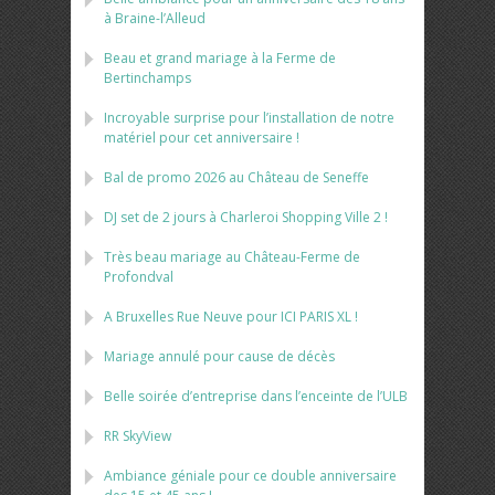
à Braine-l’Alleud
Beau et grand mariage à la Ferme de
Bertinchamps
Incroyable surprise pour l’installation de notre
matériel pour cet anniversaire !
Bal de promo 2026 au Château de Seneffe
DJ set de 2 jours à Charleroi Shopping Ville 2 !
Très beau mariage au Château-Ferme de
Profondval
A Bruxelles Rue Neuve pour ICI PARIS XL !
Mariage annulé pour cause de décès
Belle soirée d’entreprise dans l’enceinte de l’ULB
RR SkyView
Ambiance géniale pour ce double anniversaire