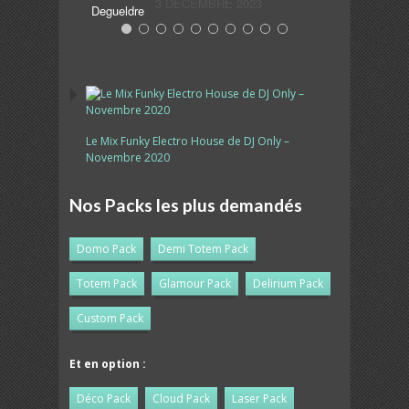
3 DÉCEMBRE 2023
Le Mix Funky Electro House de DJ Only –
Novembre 2020
Nos Packs les plus demandés
Domo Pack
Demi Totem Pack
Totem Pack
Glamour Pack
Delirium Pack
Custom Pack
Et en option :
Déco Pack
Cloud Pack
Laser Pack