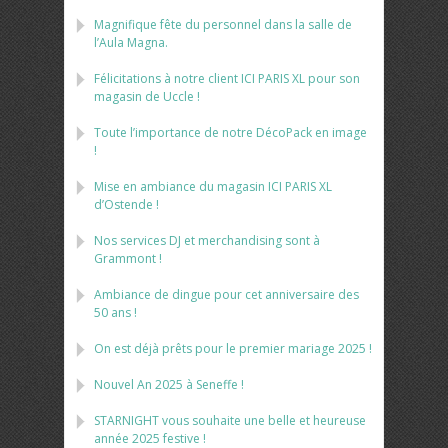
Magnifique fête du personnel dans la salle de
l’Aula Magna.
Félicitations à notre client ICI PARIS XL pour son
magasin de Uccle !
Toute l’importance de notre DécoPack en image
!
Mise en ambiance du magasin ICI PARIS XL
d’Ostende !
Nos services DJ et merchandising sont à
Grammont !
Ambiance de dingue pour cet anniversaire des
50 ans !
On est déjà prêts pour le premier mariage 2025 !
Nouvel An 2025 à Seneffe !
STARNIGHT vous souhaite une belle et heureuse
année 2025 festive !