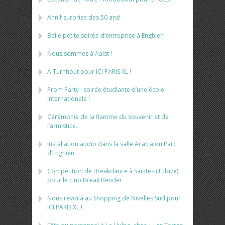
Annif surprise des 50 ans!
Belle petite soirée d’entreprise à Enghien
Nous sommes à Aalst !
A Turnhout pour ICI PARIS XL !
Prom Party : soirée étudiante d’une école
internationale !
Cérémonie de la flamme du souvenir et de
l’armistice.
Installation audio dans la salle Acacia du Parc
d’Enghien.
Compétition de Breakdance à Saintes (Tubize)
pour le club Break Bender
Nous revoilà au Shopping de Nivelles Sud pour
ICI PARIS XL !