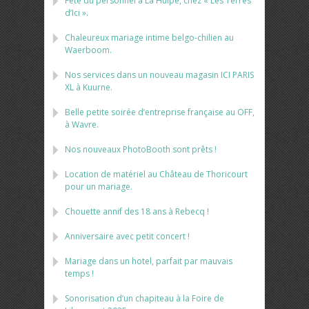
Fête du personnel à La Hulpe, chez « Les Terres
d’Ici ».
Chaleureux mariage intime belgo-chilien au
Waerboom.
Nos services dans un nouveau magasin ICI PARIS
XL à Kuurne.
Belle petite soirée d’entreprise française au OFF,
à Wavre.
Nos nouveaux PhotoBooth sont prêts !
Location de matériel au Château de Thoricourt
pour un mariage.
Chouette annif des 18 ans à Rebecq !
Anniversaire avec petit concert !
Mariage dans un hotel, parfait par mauvais
temps !
Sonorisation d’un chapiteau à la Foire de