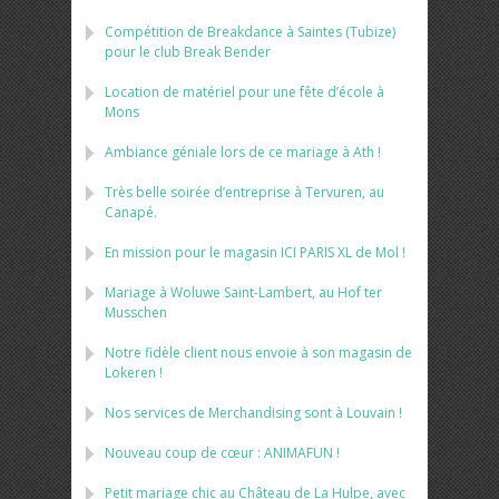
Compétition de Breakdance à Saintes (Tubize)
pour le club Break Bender
Location de matériel pour une fête d’école à
Mons
Ambiance géniale lors de ce mariage à Ath !
Très belle soirée d’entreprise à Tervuren, au
Canapé.
En mission pour le magasin ICI PARIS XL de Mol !
Mariage à Woluwe Saint-Lambert, au Hof ter
Musschen
Notre fidèle client nous envoie à son magasin de
Lokeren !
Nos services de Merchandising sont à Louvain !
Nouveau coup de cœur : ANIMAFUN !
Petit mariage chic au Château de La Hulpe, avec