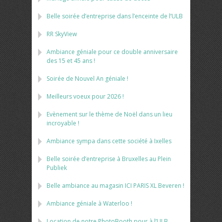
Belle soirée d’entreprise dans l’enceinte de l’ULB
RR SkyView
Ambiance géniale pour ce double anniversaire
des 15 et 45 ans !
Soirée de Nouvel An géniale !
Meilleurs voeux pour 2026 !
Evènement sur le thème de Noël dans un lieu
incroyable !
Ambiance sympa dans cette société à Ixelles
Belle soirée d’entreprise à Bruxelles au Plein
Publiek
Belle ambiance au magasin ICI PARIS XL Beveren !
Ambiance géniale à Waterloo !
Location de notre PhotoBooth pour à l’ULB