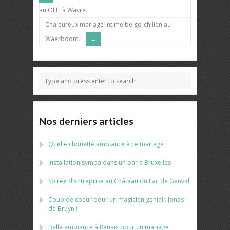
au OFF, à Wavre.
Chaleureux mariage intime belgo-chilien au
Waerboom.
Nos derniers articles
Quelle chouette ambiance à ce mariage !
Installation sympa dans un bar à Bruxelles
Soirée d’entreprise au Château du Lac de Genval
Coup de coeur pour un magicien génial : Jonas
de Bruyn !
Belle ambiance à Renaix pour un mariage