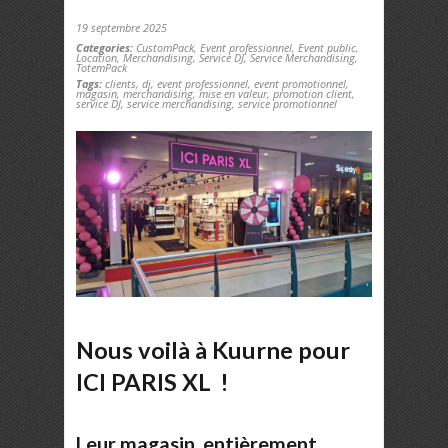
19 septembre 2025
Categories:
CustomPack
,
Event professionnel
,
Event public
,
Location
,
Merchandising
,
Service DJ
,
Service Merchandising
,
TotemPack
Tags:
clients
,
dj
,
event professionnel
,
event promotionnel
,
magasin
,
merchandising
,
mise en valeur
,
promotion client
,
service DJ
,
service merchandising
,
service promotionnel
Nous voilà à Kuurne pour
ICI PARIS XL
!
Leur magasin, entièrement