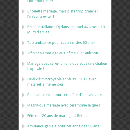
Libramont 2025
Chouette mariage, mais piste trop grande :
l’erreur à éviter !
Petite installation DJ dans un hotel a&o pour 10
jours d’affilée.
Top ambiance pour cet annif des 60 ans !
Très beau mariage au Château Le Saulchoir
Mariage avec cérémonie laïque sous une chaleur
tropicale !
Quel défit incroyable et réussi : 10 DJ avec
matériel le même jour !
Belle ambiance pour cette fête d’anniversaire.
Magnifique mariage avec cérémonie laïque !
Fête des 20 ans de mariage, à Rebecq.
Ambiance géniale pour cet annif des 50 ans !