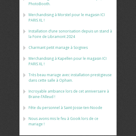
PhotoBooth.
Merchandising à Morstel pour le magasin ICI
PARIS XL !
Installation d’une sonorisation depuis un stand à
la Foire de Libramont 2024
Charmant petit mariage à Soignies
Merchandising à Kapellen pour le magasin ICI
PARIS XL !
Très beau mariage avec installation prestigieuse
dans cette salle à Ophain.
Incroyable ambiance lors de cet anniversaire à
Braine-l’Alleud !
Fête du personnel à Saint-Josse-ten-Noode
Nous avons mis le feu à Gooik lors de ce
mariage !