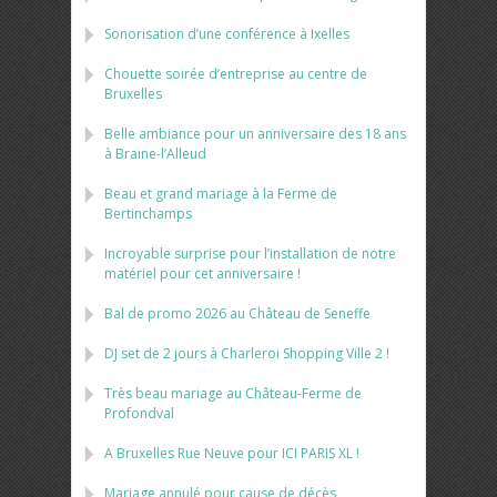
Sonorisation d’une conférence à Ixelles
Chouette soirée d’entreprise au centre de
Bruxelles
Belle ambiance pour un anniversaire des 18 ans
à Braine-l’Alleud
Beau et grand mariage à la Ferme de
Bertinchamps
Incroyable surprise pour l’installation de notre
matériel pour cet anniversaire !
Bal de promo 2026 au Château de Seneffe
DJ set de 2 jours à Charleroi Shopping Ville 2 !
Très beau mariage au Château-Ferme de
Profondval
A Bruxelles Rue Neuve pour ICI PARIS XL !
Mariage annulé pour cause de décès