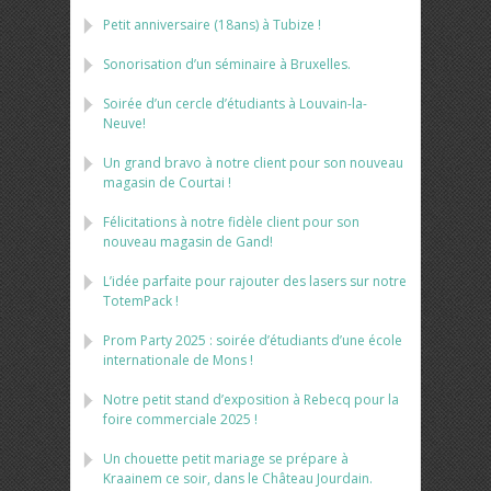
Petit anniversaire (18ans) à Tubize !
Sonorisation d’un séminaire à Bruxelles.
Soirée d’un cercle d’étudiants à Louvain-la-
Neuve!
Un grand bravo à notre client pour son nouveau
magasin de Courtai !
Félicitations à notre fidèle client pour son
nouveau magasin de Gand!
L’idée parfaite pour rajouter des lasers sur notre
TotemPack !
Prom Party 2025 : soirée d’étudiants d’une école
internationale de Mons !
Notre petit stand d’exposition à Rebecq pour la
foire commerciale 2025 !
Un chouette petit mariage se prépare à
Kraainem ce soir, dans le Château Jourdain.