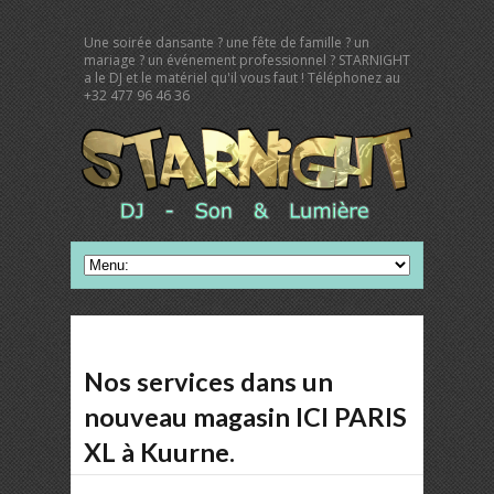
Une soirée dansante ? une fête de famille ? un
mariage ? un événement professionnel ? STARNIGHT
a le DJ et le matériel qu'il vous faut ! Téléphonez au
+32 477 96 46 36
Nos services dans un
nouveau magasin ICI PARIS
XL à Kuurne.