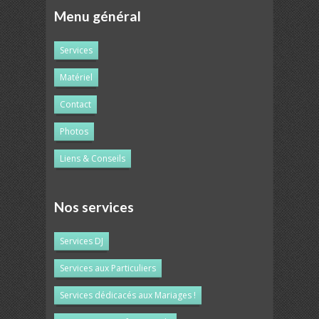
Menu général
Services
Matériel
Contact
Photos
Liens & Conseils
Nos services
Services DJ
Services aux Particuliers
Services dédicacés aux Mariages !